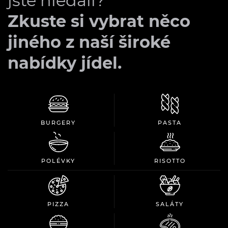
jste hledali?
Zkuste si vybrat něco
jiného z naší široké
nabídky jídel.
BURGERY
PASTA
POLÉVKY
RISOTTO
PIZZA
SALÁTY