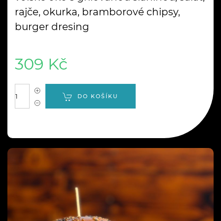
rajče, okurka, bramborové chipsy,
burger dresing
309 Kč
DO KOŠÍKU